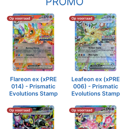
PROMO
Op voorraad
Op voorraad
Flareon ex (xPRE
Leafeon ex (xPRE
014) - Prismatic
006) - Prismatic
Evolutions Stamp
Evolutions Stamp
Op voorraad
Op voorraad