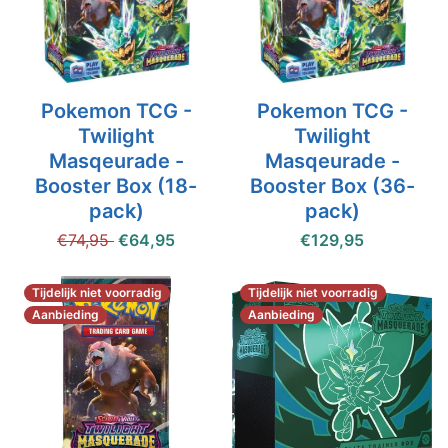
Pokemon TCG -
Pokemon TCG -
Twilight
Twilight
Masqeurade -
Masqeurade -
Booster Box (18-
Booster Box (36-
pack)
pack)
€74,95
€64,95
€129,95
Tijdelijk niet voorradig
Tijdelijk niet voorradig
Aanbieding
Aanbieding