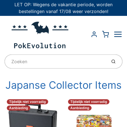
LET OP: Wegens de vakantie periode, worden
bestellingen vanaf 17/08 weer verzonden!
Menu
Cart
Account
Indien
Japanse Collector Items
Tijdelijk niet voorradig
Tijdelijk niet voorradig
Aanbieding
Aanbieding