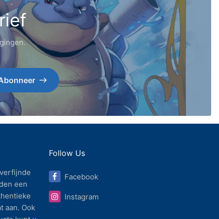
rief
igingen.
Abonneer
Follow Us
verfijnde
Facebook
den een
thentieke
Instagram
t aan. Ook