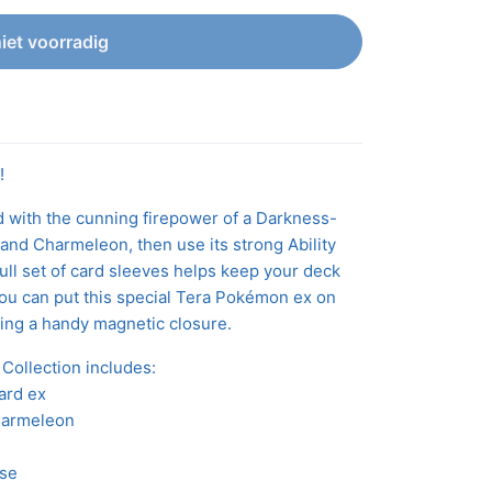
niet voorradig
!
d with the cunning firepower of a Darkness-
nd Charmeleon, then use its strong Ability
ull set of card sleeves helps keep your deck
 you can put this special Tera Pokémon ex on
ring a handy magnetic closure.
ollection includes:
ard ex
Charmeleon
ase