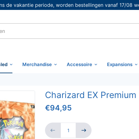
s de vakantie periode, worden bestellingen vanaf 17/08 w
led
Merchandise
Accessoire
Expansions
Charizard EX Premium 
€94,95