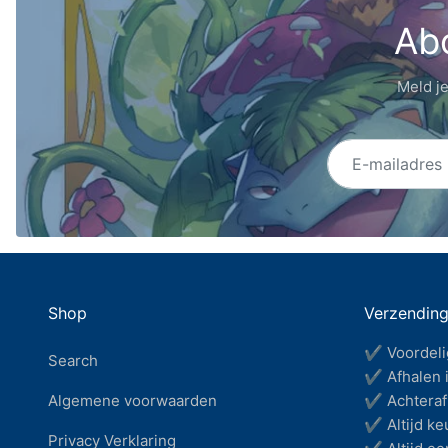
Abo
Meld je
E-mailadres
Shop
Verzendin
✔ Voordeli
Search
✔ Afhalen i
Algemene voorwaarden
✔ Achteraf 
✔ Altijd keu
Privacy Verklaring