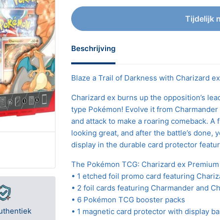
Tijdelijk 
Beschrijving
Blaze a Trail of Darkness with Charizard ex
Charizard ex burns up the opposition’s lea
type Pokémon! Evolve it from Charmander a
and attack to make a roaring comeback. A f
looking great, and after the battle’s done,
display in the durable card protector featu
The Pokémon TCG: Charizard ex Premium C
• 1 etched foil promo card featuring Chariz
• 2 foil cards featuring Charmander and 
• 6 Pokémon TCG booster packs
uthentiek
• 1 magnetic card protector with display b