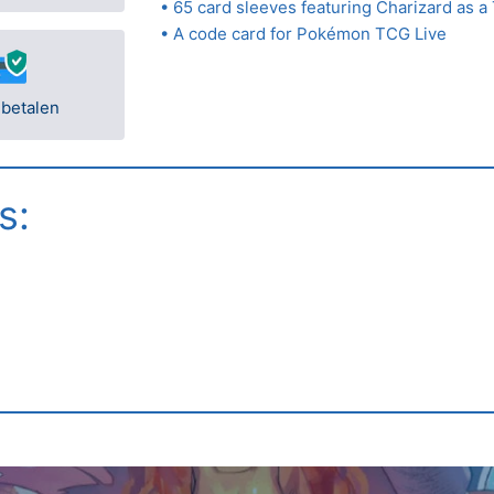
• 65 card sleeves featuring Charizard as 
• A code card for Pokémon TCG Live
 betalen
s: