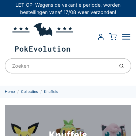
LET OP: Wegens de vakantie periode, worden
bestellingen vanaf 17/08 weer verzonden!
Menu
Cart
Account
Indien
Home
Collecties
Knuffels
Knuffels