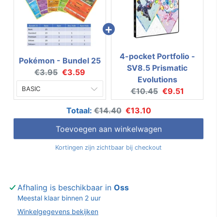
4-pocket Portfolio -
Pokémon - Bundel 25
SV8.5 Prismatic
Original price:
Current price:
€3.95
€3.59
Evolutions
Original price:
Current price:
€10.45
€9.51
Original price
Discounted price
Totaal:
€14.40
€13.10
Toevoegen aan winkelwagen
Kortingen zijn zichtbaar bij checkout
Afhaling is beschikbaar in
Oss
Meestal klaar binnen 2 uur
Winkelgegevens bekijken