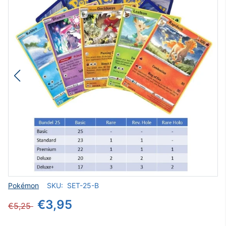
Verkoper
Pokémon
SKU:
SET-25-B
€3,95
€5,25