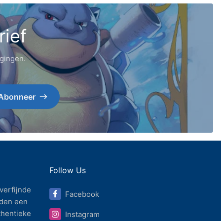
rief
igingen.
Abonneer
Follow Us
verfijnde
Facebook
den een
thentieke
Instagram