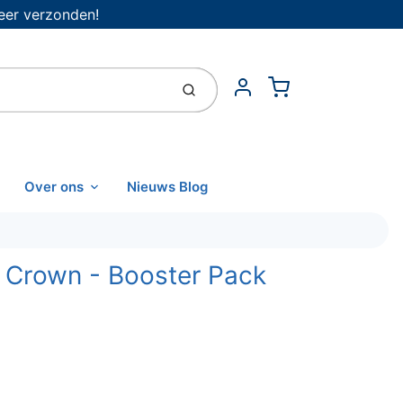
eer verzonden!
Cart
Indienen
Account
Over ons
Nieuws Blog
 Crown - Booster Pack