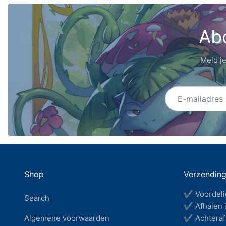
Abo
Meld je
E-mailadres
Shop
Verzendin
✔ Voordeli
Search
✔ Afhalen i
Algemene voorwaarden
✔ Achteraf 