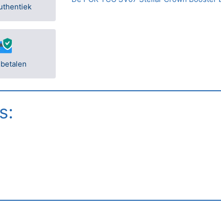
uthentiek
 betalen
s: