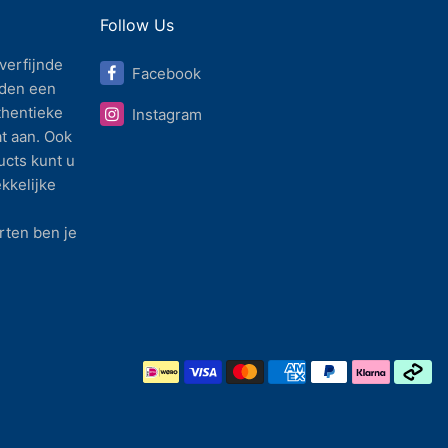
Follow Us
verfijnde
Facebook
den een
thentieke
Instagram
t aan. Ook
ucts kunt u
ekkelijke
ten ben je
Betaalmethode