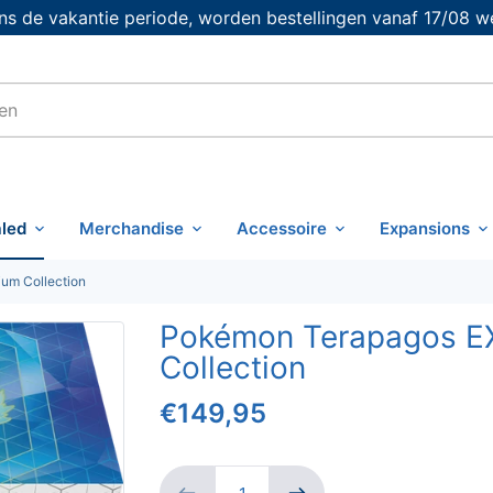
s de vakantie periode, worden bestellingen vanaf 17/08 w
led
Merchandise
Accessoire
Expansions
um Collection
Pokémon Terapagos EX
Collection
€149,95