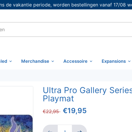
s de vakantie periode, worden bestellingen vanaf 17/08 w
led
Merchandise
Accessoire
Expansions
Ultra Pro Gallery Seri
Playmat
€19,95
€22,95