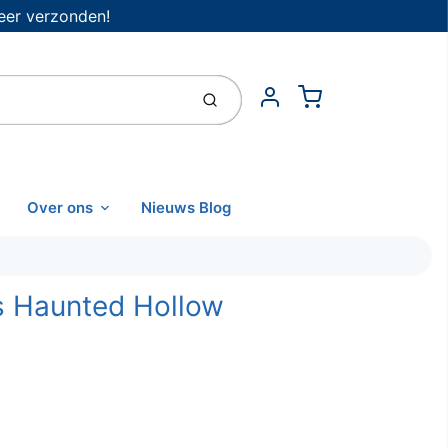
eer verzonden!
Cart
Indienen
Account
Over ons
Nieuws Blog
es Haunted Hollow