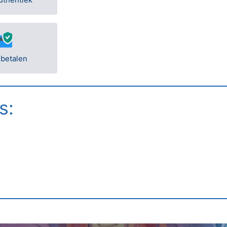
 betalen
s: