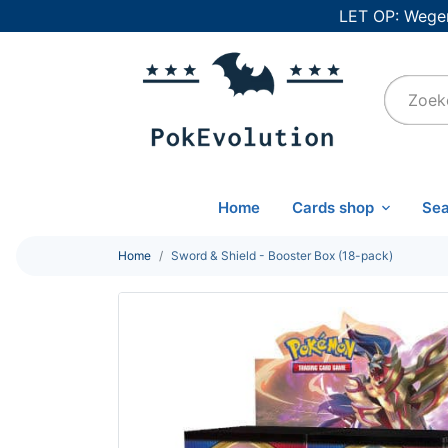
LET OP: Wegen
Home
Cards shop
Sea
Home
Sword & Shield - Booster Box (18-pack)