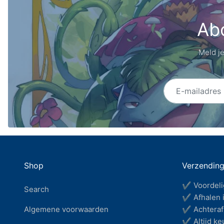
Abo
Meld je
E-mailadres
Shop
Verzendin
✔ Voordeli
Search
✔ Afhalen i
Algemene voorwaarden
✔ Achteraf 
✔ Altijd keu