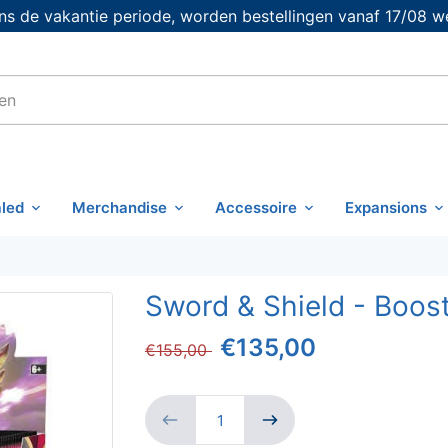
s de vakantie periode, worden bestellingen vanaf 17/08 w
led
Merchandise
Accessoire
Expansions
Sword & Shield - Boos
€135,00
€155,00