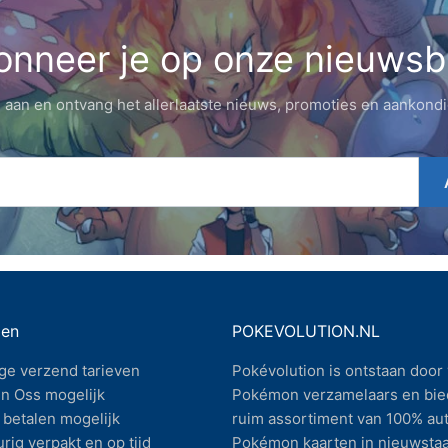
nneer je op onze nieuwsb
 aan en ontvang het allerlaatste nieuws, promoties en aankond
gen
POKEVOLUTION.NL
ge verzend tarieven
Pokévolution is ontstaan door 
n Oss mogelijk
Pokémon verzamelaars en bie
betalen mogelijk
ruim assortiment van 100% au
rig verpakt en op tijd
Pokémon kaarten in nieuwstaa