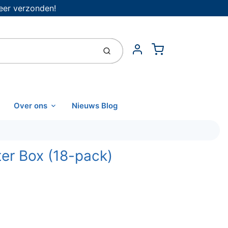
eer verzonden!
Cart
Indienen
Account
Over ons
Nieuws Blog
ter Box (18-pack)