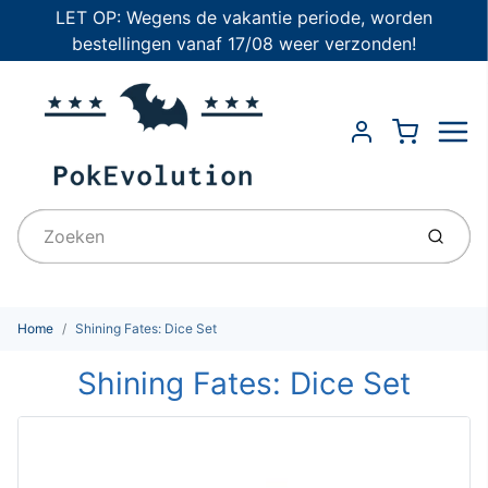
LET OP: Wegens de vakantie periode, worden
bestellingen vanaf 17/08 weer verzonden!
Menu
Cart
Account
Indien
Home
Shining Fates: Dice Set
Shining Fates: Dice Set