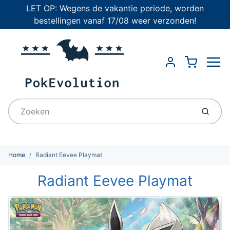
LET OP: Wegens de vakantie periode, worden
bestellingen vanaf 17/08 weer verzonden!
Menu
Cart
Account
Indien
Home
Radiant Eevee Playmat
Radiant Eevee Playmat