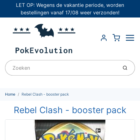
LET OP: Wegens de vakantie periode, worden
bestellingen vanaf 17/08 weer verzonden!
Menu
Cart
Account
Indien
Home
Rebel Clash - booster pack
Rebel Clash - booster pack