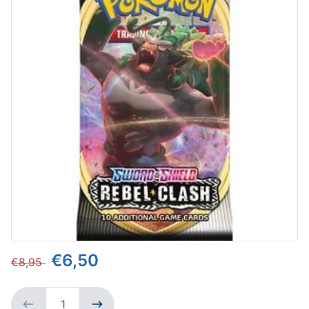
€6,50
€8,95