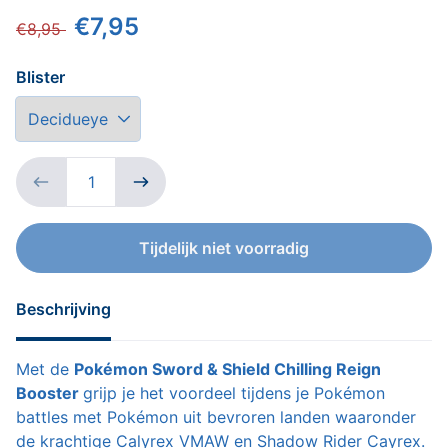
€7,95
€8,95
Blister
Down
Tijdelijk niet voorradig
Beschrijving
Met de
Pokémon Sword & Shield Chilling Reign
Booster
grijp je het voordeel tijdens je Pokémon
battles met Pokémon uit bevroren landen waaronder
de krachtige Calyrex VMAW en Shadow Rider Cayrex.