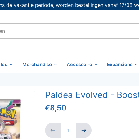
s de vakantie periode, worden bestellingen vanaf 17/08 w
led
Merchandise
Accessoire
Expansions
Paldea Evolved - Boos
€8,50