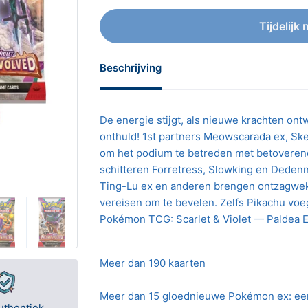
Tijdelijk 
Beschrijving
De energie stijgt, als nieuwe krachten on
onthuld! 1st partners Meowscarada ex, Ske
om het podium te betreden met betoveren
schitteren Forretress, Slowking en Deden
Ting-Lu ex en anderen brengen ontzagwe
vereisen om te bevelen. Zelfs Pikachu voeg
Pokémon TCG: Scarlet & Violet — Paldea E
Meer dan 190 kaarten
Meer dan 15 gloednieuwe Pokémon ex: een
uthentiek