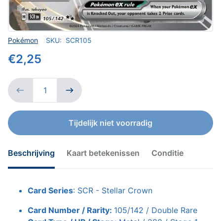
Verkoper
Pokémon
SKU:
SCR105
€2,25
Tijdelijk niet voorradig
Beschrijving
Kaart betekenissen
Conditie
Card Series
: SCR - Stellar Crown
Card Number / Rarity:
105/142 / Double Rare