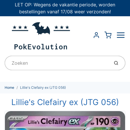
LET OP: Wegens de vakantie periode, worden
bestellingen vanaf 17/08 weer verzonden!
Menu
Cart
Account
Indien
Home
Lillie's Clefairy ex (JTG 056)
Lillie's Clefairy ex (JTG 056)