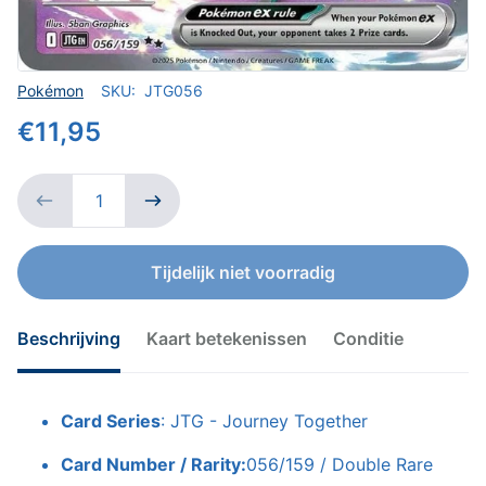
Verkoper
Pokémon
SKU:
JTG056
€11,95
Tijdelijk niet voorradig
Beschrijving
Kaart betekenissen
Conditie
Card Series
: JTG - Journey Together
Card Number / Rarity:
056/159 / Double Rare