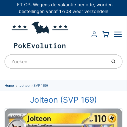
LET OP: Wegens de vakantie periode, worden
bestellingen vanaf 17/08 weer verzonden!
Menu
Cart
Account
Indien
Home
Jolteon (SVP 169)
Jolteon (SVP 169)