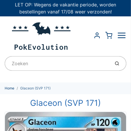
LET OP: Wegens de vakantie periode, worden
bestellingen vanaf 17/08 weer verzonden!
Menu
Cart
Account
Indien
Home
Glaceon (SVP 171)
Glaceon (SVP 171)