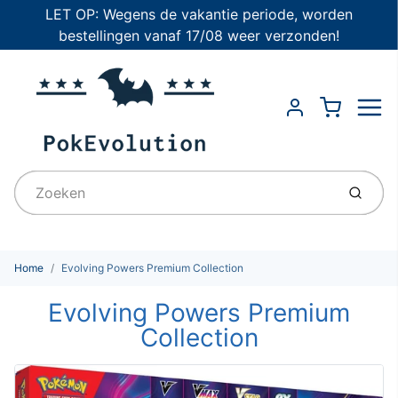
LET OP: Wegens de vakantie periode, worden
bestellingen vanaf 17/08 weer verzonden!
Menu
Cart
Account
Indien
Home
Evolving Powers Premium Collection
Evolving Powers Premium
Collection