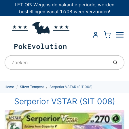
LET OP: Wegens de vakantie periode, worden
bestellingen vanaf 17/08 weer verzonden!
Menu
Cart
Account
Indien
Home
Silver Tempest
Serperior VSTAR (SIT 008)
Serperior VSTAR (SIT 008)