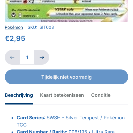
Verkoper
Pokémon
SKU:
SIT008
€2,95
Tijdelijk niet voorradig
Beschrijving
Kaart betekenissen
Conditie
Card Series
: SWSH - Silver Tempest / Pokémon
TCG
Card Number / Rarity:
008/195 / Ultra Rare